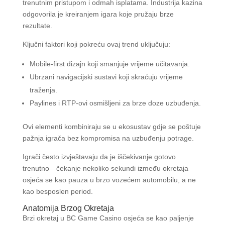
trenutnim pristupom i odmah isplatama. Industrija kazina
odgovorila je kreiranjem igara koje pružaju brze
rezultate.
Ključni faktori koji pokreću ovaj trend uključuju:
Mobile‑first dizajn koji smanjuje vrijeme učitavanja.
Ubrzani navigacijski sustavi koji skraćuju vrijeme
traženja.
Paylines i RTP-ovi osmišljeni za brze doze uzbuđenja.
Ovi elementi kombiniraju se u ekosustav gdje se poštuje
pažnja igrača bez kompromisa na uzbuđenju potrage.
Igrači često izvještavaju da je iščekivanje gotovo
trenutno—čekanje nekoliko sekundi između okretaja
osjeća se kao pauza u brzo vozećem automobilu, a ne
kao besposlen period.
Anatomija Brzog Okretaja
Brzi okretaj u BC Game Casino osjeća se kao paljenje