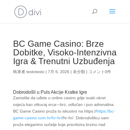
BC Game Casino: Brze
Dobitke, Visoko‑Intenzivna
Igra & Trenutni Uzbuđenja
執筆者
testotesto
|
7月 6, 2026
|
未分類
|
コメント0件
Dobrodošli u Puls Akcije Kratke Igre
Zamislite da uđete u online casino gdje svaki okret
osjeća kao otkucaj srca—brz, odlučan i pun adrenalina.
BC Game Casino pruža to iskustvo na https://
https://bc-
game-casino.com.hr/hr-hr/
/hr-hr/. Dobrodošlicu vam
pruža elegantno sučelje koje prioritizira brzinu nad