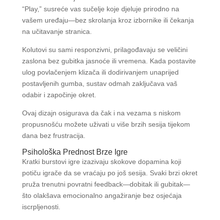
“Play,” susreće vas sučelje koje djeluje prirodno na
vašem uređaju—bez skrolanja kroz izbornike ili čekanja
na učitavanje stranica.
Kolutovi su sami responzivni, prilagođavaju se veličini
zaslona bez gubitka jasnoće ili vremena. Kada postavite
ulog povlačenjem klizača ili dodirivanjem unaprijed
postavljenih gumba, sustav odmah zaključava vaš
odabir i započinje okret.
Ovaj dizajn osigurava da čak i na vezama s niskom
propusnošću možete uživati u više brzih sesija tijekom
dana bez frustracija.
Psihološka Prednost Brze Igre
Kratki burstovi igre izazivaju skokove dopamina koji
potiču igrače da se vraćaju po još sesija. Svaki brzi okret
pruža trenutni povratni feedback—dobitak ili gubitak—
što olakšava emocionalno angažiranje bez osjećaja
iscrpljenosti.