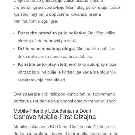
Umjesto da se postavljaju velike oklade tijekom
vremena, igrači postavljaju fiksni ulog po okretaju, često
koristeći najmanju dopuštenu kovanicu prema
minimalnom ulogu igre.
Postavite proračun prije početka:
Odlučite koliko
okretaja ćete napraviti po sesiji.
Držite se minimalnog uloga:
Minimalizira gubitke
dok i dalje pruža šanse za brze dobitke.
Koristite auto‑play štedljivo:
Iako auto‑play može
ubrzati igru, najbolje je koristiti ga kada ste sigurni u
rezultate koje ćete vidjeti.
Ova strategija drži rizik pod kontrolom, a istovremeno
održava uzbuđenje koje donosi gotovo trenutno ishod.
Mobile‑Friendly Uzbuđenja na Dodir
Osnove Mobile‑First Dizajna
Mobilno iskustvo u BC Game Casino osmišljeno je za
dodirnu interakciju i brzinu. Od trenutka kada dodirnete