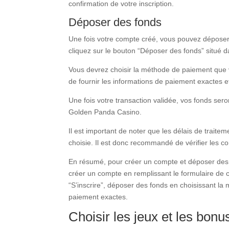
confirmation de votre inscription.
Déposer des fonds
Une fois votre compte créé, vous pouvez déposer
cliquez sur le bouton “Déposer des fonds” situé 
Vous devrez choisir la méthode de paiement que vo
de fournir les informations de paiement exactes et
Une fois votre transaction validée, vos fonds se
Golden Panda Casino.
Il est important de noter que les délais de trait
choisie. Il est donc recommandé de vérifier les 
En résumé, pour créer un compte et déposer des 
créer un compte en remplissant le formulaire de c
“S’inscrire”, déposer des fonds en choisissant la
paiement exactes.
Choisir les jeux et les bonu