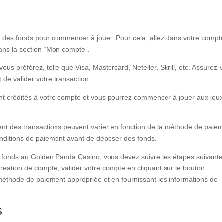
 des fonds pour commencer à jouer. Pour cela, allez dans votre compt
dans la section “Mon compte”.
us préférez, telle que Visa, Mastercard, Neteller, Skrill, etc. Assurez
 de valider votre transaction.
ront crédités à votre compte et vous pourrez commencer à jouer aux jeu
ement des transactions peuvent varier en fonction de la méthode de paie
conditions de paiement avant de déposer des fonds.
fonds au Golden Panda Casino, vous devez suivre les étapes suivante
réation de compte, valider votre compte en cliquant sur le bouton
 méthode de paiement appropriée et en fournissant les informations de
s