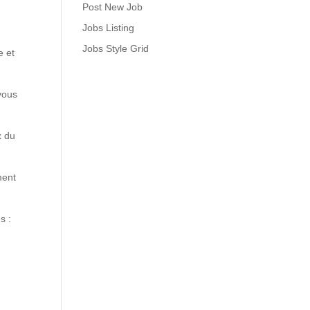
Post New Job
Jobs Listing
Jobs Style Grid
e et
-vous
x du
ment
s :