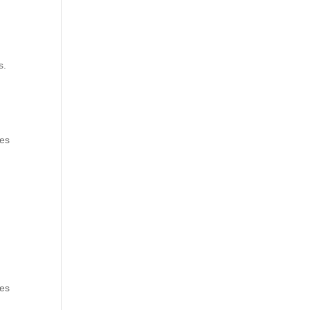
s.
les
les