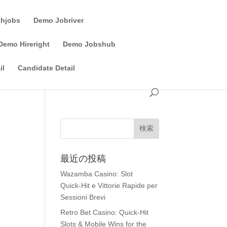
chjobs
Demo Jobriver
Demo Hireright
Demo Jobshub
il
Candidate Detail
最近の投稿
Wazamba Casino: Slot
Quick‑Hit e Vittorie Rapide per
Sessioni Brevi
Retro Bet Casino: Quick‑Hit
Slots & Mobile Wins for the