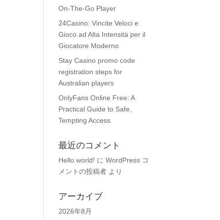
On‑The‑Go Player
24Casino: Vincite Veloci e
Gioco ad Alta Intensità per il
Giocatore Moderno
Stay Casino promo code
registration steps for
Australian players
OnlyFans Online Free: A
Practical Guide to Safe,
Tempting Access
最近のコメント
Hello world!
に
WordPress コ
メントの投稿者
より
アーカイブ
2026年8月