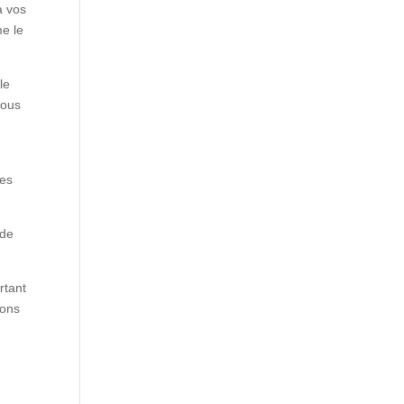
à vos
me le
le
vous
des
 de
rtant
ions