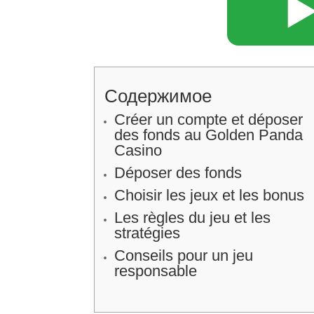
▶
Содержимое
Créer un compte et déposer
des fonds au Golden Panda
Casino
Déposer des fonds
Choisir les jeux et les bonus
Les règles du jeu et les
stratégies
Conseils pour un jeu
responsable