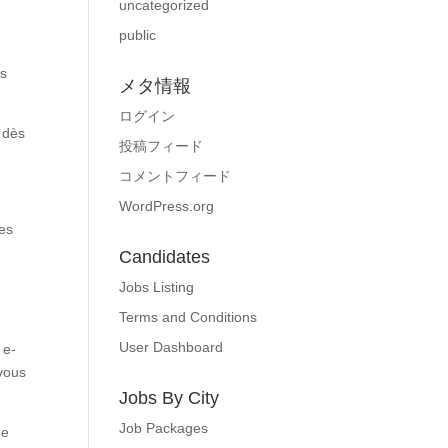
uncategorized
public
rs
メタ情報
ログイン
 dès
投稿フィード
コメントフィード
WordPress.org
les
Candidates
Jobs Listing
Terms and Conditions
User Dashboard
 e-
 vous
Jobs By City
Job Packages
de