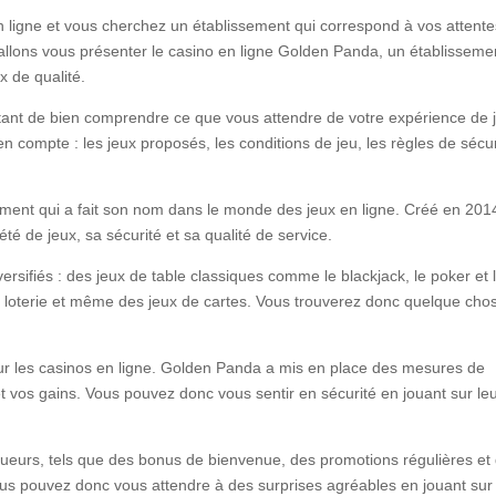
ligne et vous cherchez un établissement qui correspond à vos attente
 allons vous présenter le casino en ligne Golden Panda, un établisseme
 de qualité.
ortant de bien comprendre ce que vous attendre de votre expérience de 
n compte : les jeux proposés, les conditions de jeu, les règles de sécur
ment qui a fait son nom dans le monde des jeux en ligne. Créé en 2014,
é de jeux, sa sécurité et sa qualité de service.
rsifiés : des jeux de table classiques comme le blackjack, le poker et 
e loterie et même des jeux de cartes. Vous trouverez donc quelque cho
our les casinos en ligne. Golden Panda a mis en place des mesures de
et vos gains. Vous pouvez donc vous sentir en sécurité en jouant sur le
oueurs, tels que des bonus de bienvenue, des promotions régulières et
ous pouvez donc vous attendre à des surprises agréables en jouant sur 