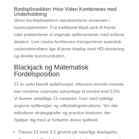
Bordspilssektion: Hvor Viden Kombineres med
Underholdning
Vores bordspilssektion repræsenterer essensen i
kasinooplevelsen. Fra traditionel black jack til fransk
rulet præsenterer vi originale spillevarianter med erfarne
dealere. Live casino-funktionen transporterer autentisk
casinoatmosfære lige til jeres display med HD-streaming
og direkte kommunikation.
Blackjack og Matematisk
Fordelsposition
21 er unikt blandt spillehusspil, eftersom korrekt metode
kan mindske casinoets advantage til mindre end 0,5%.
Vi leverer adskillige 21-varianter, hver med tydeligt
angivne spilleregler og udbetalingsstrukturer. Vor site
inkluderer strategigrafer og practice-features, der
hjælper dig med at forbedre deres spillestil.
Classic 21 med 3:2 gevinst på naturlige blackjacks