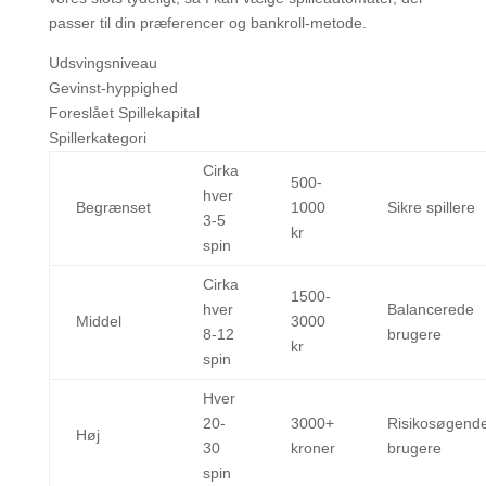
passer til din præferencer og bankroll-metode.
Udsvingsniveau
Gevinst-hyppighed
Foreslået Spillekapital
Spillerkategori
Cirka
500-
hver
Begrænset
1000
Sikre spillere
3-5
kr
spin
Cirka
1500-
hver
Balancerede
Middel
3000
8-12
brugere
kr
spin
Hver
20-
3000+
Risikosøgend
Høj
30
kroner
brugere
spin