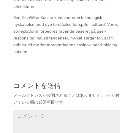
arkitekturer.
Ved DiceWise Kasino kombinerer vi teknologisk
nyskabelse med dyb forståelse for spiller-adfærd. Vores
spilleplatform forbedres løbende baseret på user-
respons og industritendenser, hvilket sørger for, at I til
enhver tid møder morgendagens casino-underholdning i
nutiden.
コメントを送信
メールアドレスが公開されることはありません。
※
が付
いている欄は必須項目です