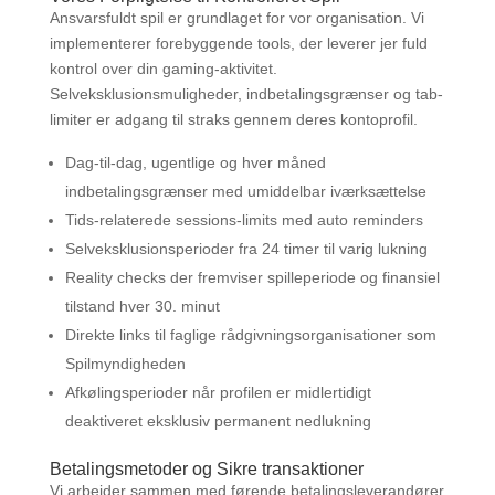
Ansvarsfuldt spil er grundlaget for vor organisation. Vi
implementerer forebyggende tools, der leverer jer fuld
kontrol over din gaming-aktivitet.
Selveksklusionsmuligheder, indbetalingsgrænser og tab-
limiter er adgang til straks gennem deres kontoprofil.
Dag-til-dag, ugentlige og hver måned
indbetalingsgrænser med umiddelbar iværksættelse
Tids-relaterede sessions-limits med auto reminders
Selveksklusionsperioder fra 24 timer til varig lukning
Reality checks der fremviser spilleperiode og finansiel
tilstand hver 30. minut
Direkte links til faglige rådgivningsorganisationer som
Spilmyndigheden
Afkølingsperioder når profilen er midlertidigt
deaktiveret eksklusiv permanent nedlukning
Betalingsmetoder og Sikre transaktioner
Vi arbejder sammen med førende betalingsleverandører