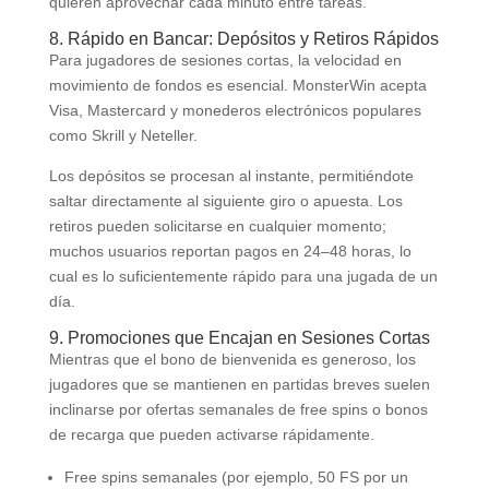
quieren aprovechar cada minuto entre tareas.
8. Rápido en Bancar: Depósitos y Retiros Rápidos
Para jugadores de sesiones cortas, la velocidad en
movimiento de fondos es esencial. MonsterWin acepta
Visa, Mastercard y monederos electrónicos populares
como Skrill y Neteller.
Los depósitos se procesan al instante, permitiéndote
saltar directamente al siguiente giro o apuesta. Los
retiros pueden solicitarse en cualquier momento;
muchos usuarios reportan pagos en 24–48 horas, lo
cual es lo suficientemente rápido para una jugada de un
día.
9. Promociones que Encajan en Sesiones Cortas
Mientras que el bono de bienvenida es generoso, los
jugadores que se mantienen en partidas breves suelen
inclinarse por ofertas semanales de free spins o bonos
de recarga que pueden activarse rápidamente.
Free spins semanales (por ejemplo, 50 FS por un