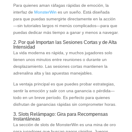
Para quienes aman ráfagas rápidas de emoción, la
interfaz de
MonsterWin
es un sueño. Está diseñada
para que puedas sumergirte directamente en la acción
—sin tutoriales largos ni menús complicados—para que
puedas dedicar más tiempo a ganar y menos a navegar.
2. Por qué Importan las Sesiones Cortas y de Alta
Intensidad
La vida moderna es rápida, y muchos jugadores solo
tienen unos minutos entre reuniones o durante un
desplazamiento. Las sesiones cortas mantienen la
adrenalina alta y las apuestas manejables.
La ventaja principal es que puedes probar estrategias,
sentir la emoción y salir con una ganancia o pérdida—
todo en un breve período. Es perfecto para quienes
disfrutan de ganancias rápidas sin comprometer horas.
3. Slots Relámpago: Gira para Recompensas
Instantáneas
La sección de slots de MonsterWin es una mina de oro
para jugadores que buscan pagos rápidos. Juegos