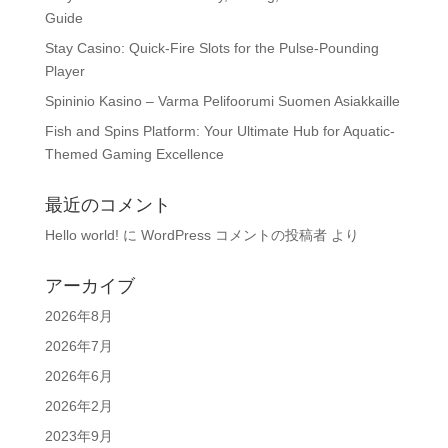
Guide
Stay Casino: Quick‑Fire Slots for the Pulse‑Pounding
Player
Spininio Kasino – Varma Pelifoorumi Suomen Asiakkaille
Fish and Spins Platform: Your Ultimate Hub for Aquatic-
Themed Gaming Excellence
最近のコメント
Hello world!
に
WordPress コメントの投稿者
より
アーカイブ
2026年8月
2026年7月
2026年6月
2026年2月
2023年9月