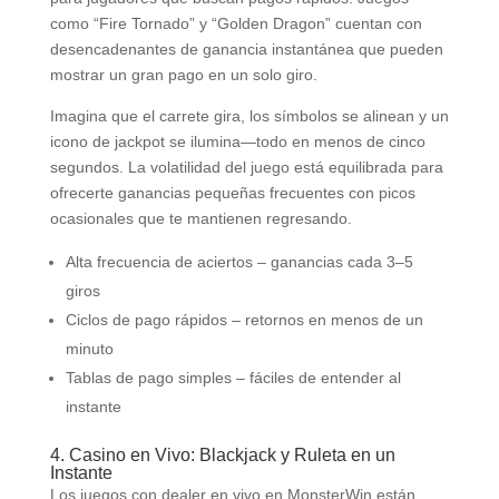
como “Fire Tornado” y “Golden Dragon” cuentan con
desencadenantes de ganancia instantánea que pueden
mostrar un gran pago en un solo giro.
Imagina que el carrete gira, los símbolos se alinean y un
icono de jackpot se ilumina—todo en menos de cinco
segundos. La volatilidad del juego está equilibrada para
ofrecerte ganancias pequeñas frecuentes con picos
ocasionales que te mantienen regresando.
Alta frecuencia de aciertos – ganancias cada 3–5
giros
Ciclos de pago rápidos – retornos en menos de un
minuto
Tablas de pago simples – fáciles de entender al
instante
4. Casino en Vivo: Blackjack y Ruleta en un
Instante
Los juegos con dealer en vivo en MonsterWin están