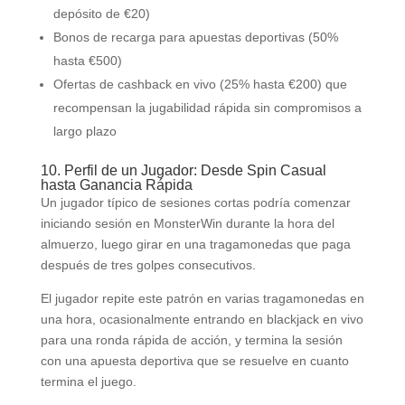
depósito de €20)
Bonos de recarga para apuestas deportivas (50%
hasta €500)
Ofertas de cashback en vivo (25% hasta €200) que
recompensan la jugabilidad rápida sin compromisos a
largo plazo
10. Perfil de un Jugador: Desde Spin Casual
hasta Ganancia Rápida
Un jugador típico de sesiones cortas podría comenzar
iniciando sesión en MonsterWin durante la hora del
almuerzo, luego girar en una tragamonedas que paga
después de tres golpes consecutivos.
El jugador repite este patrón en varias tragamonedas en
una hora, ocasionalmente entrando en blackjack en vivo
para una ronda rápida de acción, y termina la sesión
con una apuesta deportiva que se resuelve en cuanto
termina el juego.