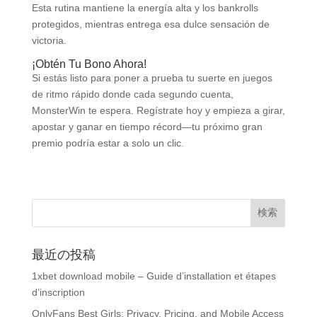
Esta rutina mantiene la energía alta y los bankrolls
protegidos, mientras entrega esa dulce sensación de
victoria.
¡Obtén Tu Bono Ahora!
Si estás listo para poner a prueba tu suerte en juegos
de ritmo rápido donde cada segundo cuenta,
MonsterWin te espera. Regístrate hoy y empieza a girar,
apostar y ganar en tiempo récord—tu próximo gran
premio podría estar a solo un clic.
最近の投稿
1xbet download mobile – Guide d’installation et étapes
d’inscription
OnlyFans Best Girls: Privacy, Pricing, and Mobile Access