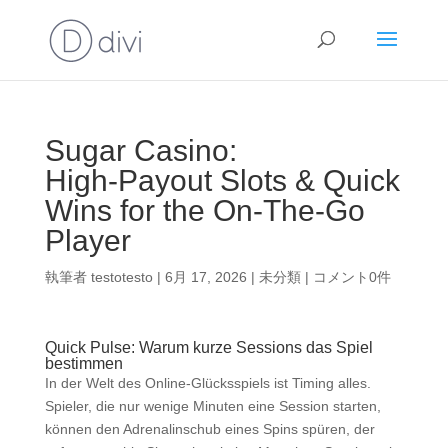
Sugar Casino:
High‑Payout Slots & Quick
Wins for the On‑The‑Go
Player
執筆者
testotesto
|
6月 17, 2026
|
未分類
|
コメント0件
Quick Pulse: Warum kurze Sessions das Spiel
bestimmen
In der Welt des Online-Glücksspiels ist Timing alles.
Spieler, die nur wenige Minuten eine Session starten,
können den Adrenalinschub eines Spins spüren, der