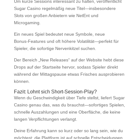
Um kurze Sessions interessant zu halten, veröffentlicht
Sugar Casino regelmäßig neue Titel—insbesondere
Slots von großen Anbietern wie NetEnt und
Microgaming.
Ein neues Spiel bedeutet neue Symbole, neue
Bonus‑Features und oft höhere Volatilität—perfekt für
Spieler, die sofortige Nervenkitzel suchen.
Der Bereich „New Releases“ auf der Website hebt diese
Drops auf der Startseite hervor, sodass Spieler direkt
während der Mittagspause etwas Frisches ausprobieren
können.
Fazit: Lohnt sich Short‑Session‑Play?
Wenn du Geschwindigkeit über Tiefe stellst, liefert Sugar
Casino genau das, was du brauchst—sofortiges Spielen,
schnelle Auszahlungen und eine Oberfläche, die keine
langen Verpflichtungen verlangt.
Deine Erfahrung kann so kurz oder so lang sein, wie du
möchtest; die Plattform ist auf schnelle Entscheidungen