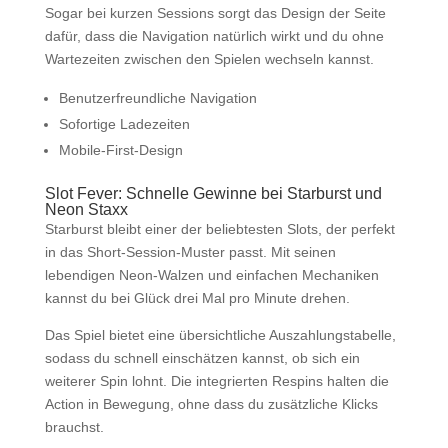
Sogar bei kurzen Sessions sorgt das Design der Seite
dafür, dass die Navigation natürlich wirkt und du ohne
Wartezeiten zwischen den Spielen wechseln kannst.
Benutzerfreundliche Navigation
Sofortige Ladezeiten
Mobile‑First‑Design
Slot Fever: Schnelle Gewinne bei Starburst und
Neon Staxx
Starburst bleibt einer der beliebtesten Slots, der perfekt
in das Short‑Session‑Muster passt. Mit seinen
lebendigen Neon‑Walzen und einfachen Mechaniken
kannst du bei Glück drei Mal pro Minute drehen.
Das Spiel bietet eine übersichtliche Auszahlungstabelle,
sodass du schnell einschätzen kannst, ob sich ein
weiterer Spin lohnt. Die integrierten Respins halten die
Action in Bewegung, ohne dass du zusätzliche Klicks
brauchst.