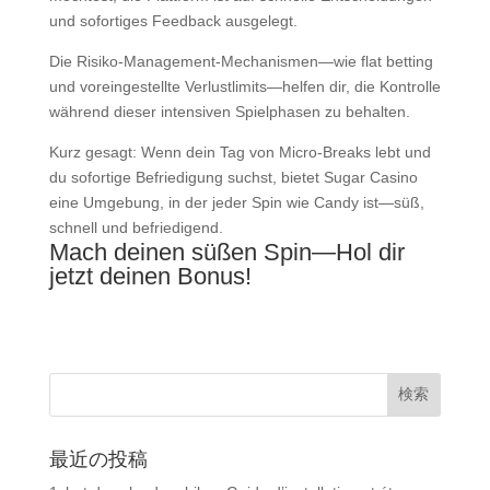
und sofortiges Feedback ausgelegt.
Die Risiko‑Management‑Mechanismen—wie flat betting
und voreingestellte Verlustlimits—helfen dir, die Kontrolle
während dieser intensiven Spielphasen zu behalten.
Kurz gesagt: Wenn dein Tag von Micro‑Breaks lebt und
du sofortige Befriedigung suchst, bietet Sugar Casino
eine Umgebung, in der jeder Spin wie Candy ist—süß,
schnell und befriedigend.
Mach deinen süßen Spin—Hol dir
jetzt deinen Bonus!
最近の投稿