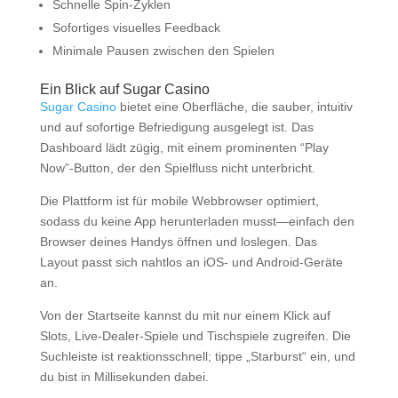
Schnelle Spin‑Zyklen
Sofortiges visuelles Feedback
Minimale Pausen zwischen den Spielen
Ein Blick auf Sugar Casino
Sugar Casino
bietet eine Oberfläche, die sauber, intuitiv
und auf sofortige Befriedigung ausgelegt ist. Das
Dashboard lädt zügig, mit einem prominenten “Play
Now”-Button, der den Spielfluss nicht unterbricht.
Die Plattform ist für mobile Webbrowser optimiert,
sodass du keine App herunterladen musst—einfach den
Browser deines Handys öffnen und loslegen. Das
Layout passt sich nahtlos an iOS- und Android-Geräte
an.
Von der Startseite kannst du mit nur einem Klick auf
Slots, Live-Dealer-Spiele und Tischspiele zugreifen. Die
Suchleiste ist reaktionsschnell; tippe „Starburst“ ein, und
du bist in Millisekunden dabei.