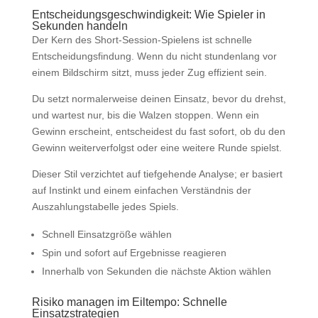
Entscheidungsgeschwindigkeit: Wie Spieler in
Sekunden handeln
Der Kern des Short‑Session‑Spielens ist schnelle
Entscheidungsfindung. Wenn du nicht stundenlang vor
einem Bildschirm sitzt, muss jeder Zug effizient sein.
Du setzt normalerweise deinen Einsatz, bevor du drehst,
und wartest nur, bis die Walzen stoppen. Wenn ein
Gewinn erscheint, entscheidest du fast sofort, ob du den
Gewinn weiterverfolgst oder eine weitere Runde spielst.
Dieser Stil verzichtet auf tiefgehende Analyse; er basiert
auf Instinkt und einem einfachen Verständnis der
Auszahlungstabelle jedes Spiels.
Schnell Einsatzgröße wählen
Spin und sofort auf Ergebnisse reagieren
Innerhalb von Sekunden die nächste Aktion wählen
Risiko managen im Eiltempo: Schnelle
Einsatzstrategien