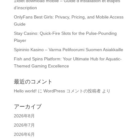
1xbet download mobile – Guide d’installation et étapes
d’inscription
OnlyFans Best Girls: Privacy, Pricing, and Mobile Access
Guide
Stay Casino: Quick‑Fire Slots for the Pulse‑Pounding
Player
Spininio Kasino – Varma Pelifoorumi Suomen Asiakkaille
Fish and Spins Platform: Your Ultimate Hub for Aquatic-
Themed Gaming Excellence
最近のコメント
Hello world!
に
WordPress コメントの投稿者
より
アーカイブ
2026年8月
2026年7月
2026年6月