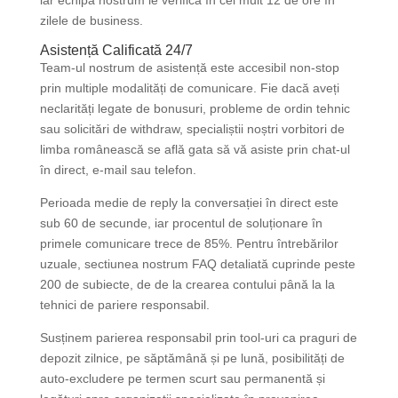
zilele de business.
Asistență Calificată 24/7
Team-ul nostrum de asistență este accesibil non-stop
prin multiple modalități de comunicare. Fie dacă aveți
neclarități legate de bonusuri, probleme de ordin tehnic
sau solicitări de withdraw, specialiștii noștri vorbitori de
limba românească se află gata să vă asiste prin chat-ul
în direct, e-mail sau telefon.
Perioada medie de reply la conversației în direct este
sub 60 de secunde, iar procentul de soluționare în
primele comunicare trece de 85%. Pentru întrebărilor
uzuale, sectiunea nostrum FAQ detaliată cuprinde peste
200 de subiecte, de de la crearea contului până la la
tehnici de pariere responsabil.
Susținem parierea responsabil prin tool-uri ca praguri de
depozit zilnice, pe săptămână și pe lună, posibilități de
auto-excludere pe termen scurt sau permanentă și