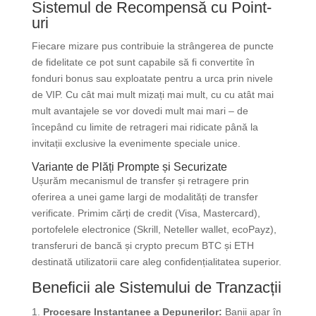
Sistemul de Recompensă cu Point-
uri
Fiecare mizare pus contribuie la strângerea de puncte
de fidelitate ce pot sunt capabile să fi convertite în
fonduri bonus sau exploatate pentru a urca prin nivele
de VIP. Cu cât mai mult mizați mai mult, cu cu atât mai
mult avantajele se vor dovedi mult mai mari – de
începând cu limite de retrageri mai ridicate până la
invitații exclusive la evenimente speciale unice.
Variante de Plăți Prompte și Securizate
Ușurăm mecanismul de transfer și retragere prin
oferirea a unei game largi de modalități de transfer
verificate. Primim cărți de credit (Visa, Mastercard),
portofelele electronice (Skrill, Neteller wallet, ecoPayz),
transferuri de bancă și crypto precum BTC și ETH
destinată utilizatorii care aleg confidențialitatea superior.
Beneficii ale Sistemului de Tranzacții
Procesare Instantanee a Depunerilor:
Banii apar în