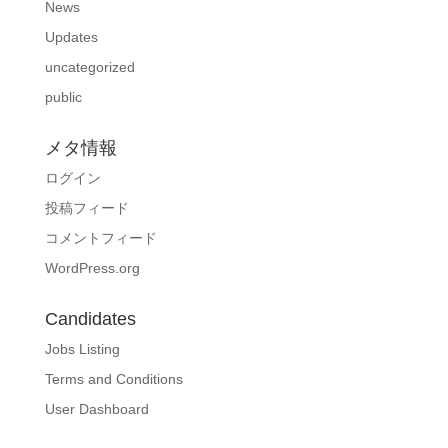
News
Updates
uncategorized
public
メタ情報
ログイン
投稿フィード
コメントフィード
WordPress.org
Candidates
Jobs Listing
Terms and Conditions
User Dashboard