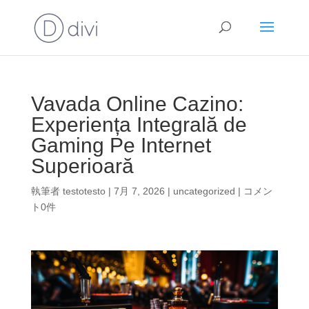
Vavada Online Cazino:
Experiența Integrală de
Gaming Pe Internet
Superioară
執筆者
testotesto
|
7月 7, 2026
|
uncategorized
|
コメン
ト0件