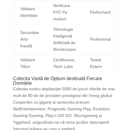
Verificare
Validare
KYC Pe
Performant
Identitate
niveluri
Tehnologie
Securitate
Inteligență
Anti-
Profesional
Artificială de
fraudă
Monitorizare
Validare
Certificarea
Testat
Titluri
iTech Labs
Extern
Colecția Vastă de Opțiuni destinată Fiecare
Dorințele
Colecția nostru depășește 5000 de jocuri oferite de mai
mult de 80 de de provideri prestigioși din întreg globul.
Cooperăm cu giganți ai sectorului precum
NetEntertainment, Pragmatic Gaming Play, Evolution
Gaming Gaming, Play’n GO GO, Microgaming și
Yggdrasil, asigurându-ne că orice jucător descoperă
întocmai trăirea pe care o preferă.