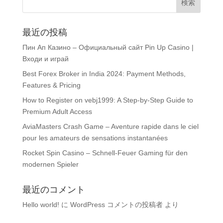
最近の投稿
Пин Ап Казино – Официальный сайт Pin Up Casino |
Входи и играй
Best Forex Broker in India 2024: Payment Methods,
Features & Pricing
How to Register on vebj1999: A Step‑by‑Step Guide to
Premium Adult Access
AviaMasters Crash Game – Aventure rapide dans le ciel
pour les amateurs de sensations instantanées
Rocket Spin Casino – Schnell‑Feuer Gaming für den
modernen Spieler
最近のコメント
Hello world!
に
WordPress コメントの投稿者
より