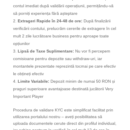
contul imediat după validării operațiunii, permițându-vă
să porniți experiența fără așteptare
Extrageri Rapide în 24-48 de ore:
După finalizării
verificării contului, prelucrăm cererile de extragere în cel
mult 2 zile lucrătoare business pentru aproape toate
opțiunilor
Lipsă de Taxe Suplimentare:
Nu vor fi percepem
comisioane pentru depozite sau withdraw-uri, iar
montantele prezentate reprezintă tocmai pe care efectiv
le obțineți efectiv
Limite Variabile:
Depozit minim de numai 50 RON și
praguri superioare avantajoase destinată jucătorii Very
Important Player
Procedura de validare KYC este simplificat facilitat prin
utilizarea portalului nostru – aveți posibilitatea să
uploada documentele cerute direct din profilul individual,
iar echipa nostrum le verifică în cel mult 12 de ore în