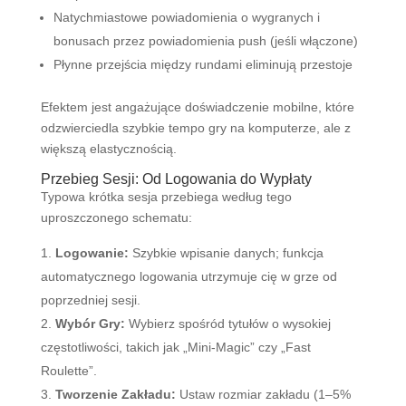
Natychmiastowe powiadomienia o wygranych i
bonusach przez powiadomienia push (jeśli włączone)
Płynne przejścia między rundami eliminują przestoje
Efektem jest angażujące doświadczenie mobilne, które
odzwierciedla szybkie tempo gry na komputerze, ale z
większą elastycznością.
Przebieg Sesji: Od Logowania do Wypłaty
Typowa krótka sesja przebiega według tego
uproszczonego schematu:
Logowanie:
Szybkie wpisanie danych; funkcja
automatycznego logowania utrzymuje cię w grze od
poprzedniej sesji.
Wybór Gry:
Wybierz spośród tytułów o wysokiej
częstotliwości, takich jak „Mini-Magic” czy „Fast
Roulette”.
Tworzenie Zakładu:
Ustaw rozmiar zakładu (1–5%