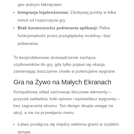
gier jednym kliknięciem.
Integracja lojalnościowa:
Zdobywaj punkty w kilka
minut od rozpoczęcia gry.
Brak konieczności pobierania aplikacji:
Pełna
funkcjonalność przez przeglądarkę mobilną—bez
pobierania.
To bezproblemowe doświadczenie zachęca
użytkowników do gry, gdy tylko pojawi się okazja,
zamieniając bezczynne chwile w potencjalne wygrane.
Gra na Żywo na Małych Ekranach
Kompaktowy układ zachowuje kluczowe elementy—
przycisk zakładów, koło spinów i wyświetlacz wygranej—
bez zagracania ekranu. Ten design skupia uwagę na
akcji, a nie na przewijaniu menu.
Łatwo przełącza się między wieloma grami w szybkim
tempie