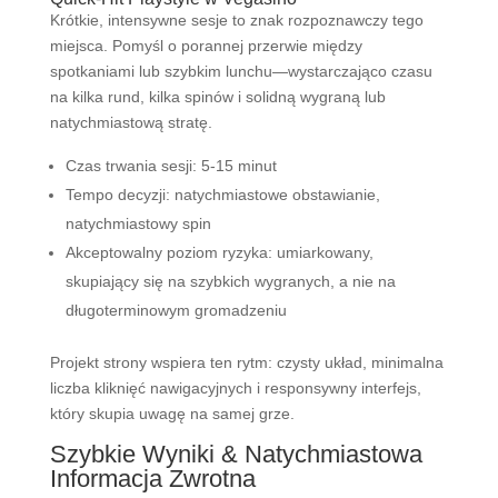
Krótkie, intensywne sesje to znak rozpoznawczy tego
miejsca. Pomyśl o porannej przerwie między
spotkaniami lub szybkim lunchu—wystarczająco czasu
na kilka rund, kilka spinów i solidną wygraną lub
natychmiastową stratę.
Czas trwania sesji: 5‑15 minut
Tempo decyzji: natychmiastowe obstawianie,
natychmiastowy spin
Akceptowalny poziom ryzyka: umiarkowany,
skupiający się na szybkich wygranych, a nie na
długoterminowym gromadzeniu
Projekt strony wspiera ten rytm: czysty układ, minimalna
liczba kliknięć nawigacyjnych i responsywny interfejs,
który skupia uwagę na samej grze.
Szybkie Wyniki & Natychmiastowa
Informacja Zwrotna