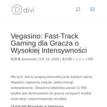
Vegasino: Fast‑Track
Gaming dla Gracza o
Wysokiej Intensywności
執筆者
testotesto
|
6月 24, 2026
|
未分類
|
コメント0件
Dla tych, którzy pragną adrenaliny przy każdym spinie,
Vegasino zapewnia zwięzłe, pełne energii
doświadczenie. Obszerna biblioteka ponad 11 000
tytułów jest dostosowana do graczy ceniących krótkie
serie akcji i natychmiastowe rezultaty.
Quick‑Hit Playstyle w Vegasino