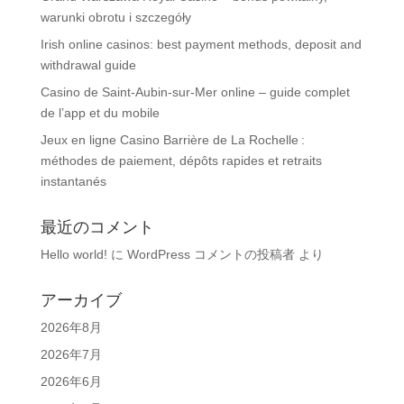
warunki obrotu i szczegóły
Irish online casinos: best payment methods, deposit and
withdrawal guide
Casino de Saint‑Aubin‑sur‑Mer online – guide complet
de l’app et du mobile
Jeux en ligne Casino Barrière de La Rochelle :
méthodes de paiement, dépôts rapides et retraits
instantanés
最近のコメント
Hello world!
に
WordPress コメントの投稿者
より
アーカイブ
2026年8月
2026年7月
2026年6月