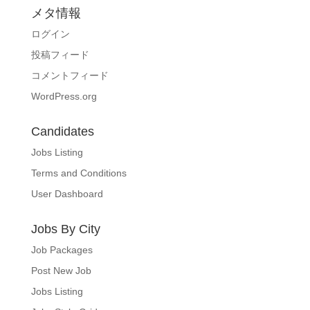
メタ情報
ログイン
投稿フィード
コメントフィード
WordPress.org
Candidates
Jobs Listing
Terms and Conditions
User Dashboard
Jobs By City
Job Packages
Post New Job
Jobs Listing