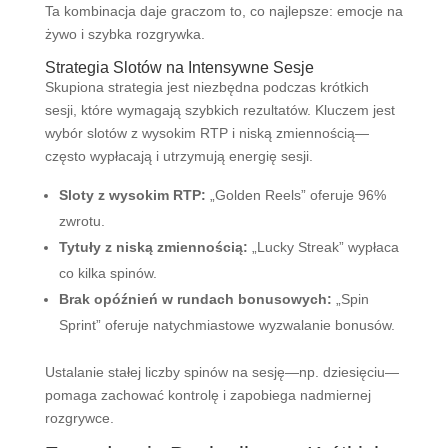
Ta kombinacja daje graczom to, co najlepsze: emocje na
żywo i szybka rozgrywka.
Strategia Slotów na Intensywne Sesje
Skupiona strategia jest niezbędna podczas krótkich
sesji, które wymagają szybkich rezultatów. Kluczem jest
wybór slotów z wysokim RTP i niską zmiennością—
często wypłacają i utrzymują energię sesji.
Sloty z wysokim RTP:
„Golden Reels” oferuje 96%
zwrotu.
Tytuły z niską zmiennością:
„Lucky Streak” wypłaca
co kilka spinów.
Brak opóźnień w rundach bonusowych:
„Spin
Sprint” oferuje natychmiastowe wyzwalanie bonusów.
Ustalanie stałej liczby spinów na sesję—np. dziesięciu—
pomaga zachować kontrolę i zapobiega nadmiernej
rozgrywce.